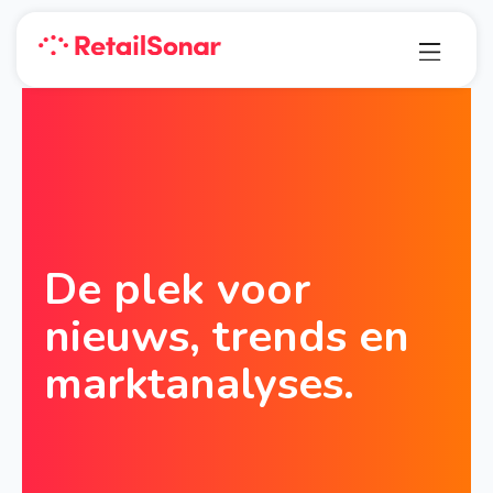
De plek voor
nieuws, trends en
marktanalyses.