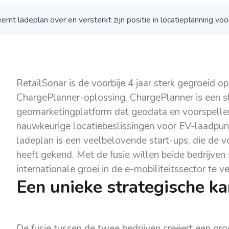
mt ladeplan over en versterkt zijn positie in locatieplanning voo
RetailSonar is de voorbije 4 jaar sterk gegroeid o
ChargePlanner-oplossing. ChargePlanner is een 
geomarketingplatform dat geodata en voorspell
nauwkeurige locatiebeslissingen voor EV-laadpun
ladeplan is een veelbelovende start-ups, die de vo
heeft gekend. Met de fusie willen beide bedrijve
internationale groei in de e-mobiliteitssector te v
Een unieke strategische ka
De fusie tussen de twee bedrijven creëert een gro