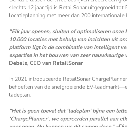
slechts 12 jaar tijd is RetailSonar uitgegroeid tot
locatieplanning met meer dan 200 internationale 
"Elk jaar openen, sluiten of optimaliseren onze
10.000 locaties met behulp van inzichten uit on
platform ligt in de combinatie van intelligent 
expertise in het bouwen van zeer nauwkeurige 
Debels, CEO van RetailSonar
In 2021 introduceerde RetailSonar ChargePlanner
behoeften van de snelgroeiende EV-laadmarkt—e
ladeplan.
“Het is geen toeval dat ‘ladeplan’ bijna een lette
‘ChargePlanner’, we opereerden parallel aan el
voor ogen. Nu kunnen we dit samen doen.”
~Die