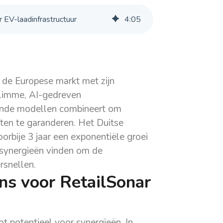
r EV-laadinfrastructuur
4
:
05
p de Europese markt met zijn
slimme, AI-gedreven
ende modellen combineert om
ten te garanderen. Het Duitse
orbije 3 jaar een exponentiële groei
n synergieën vinden om de
ersnellen.
ns voor RetailSonar
ot potentieel voor synergieën. In