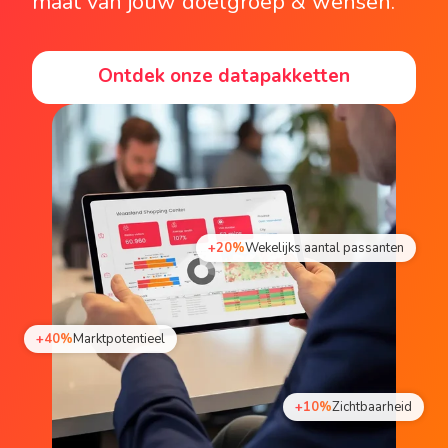
maat van jouw doelgroep & wensen.
Ontdek onze datapakketten
+20%
Wekelijks aantal passanten
+40%
Marktpotentieel
+10%
Zichtbaarheid