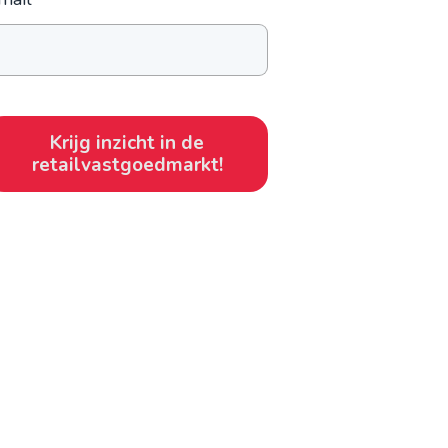
Krijg inzicht in de
retailvastgoedmarkt!