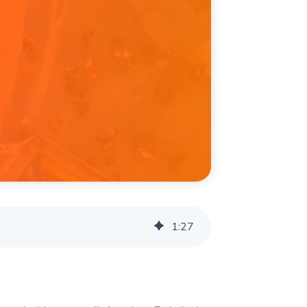
1
:
27