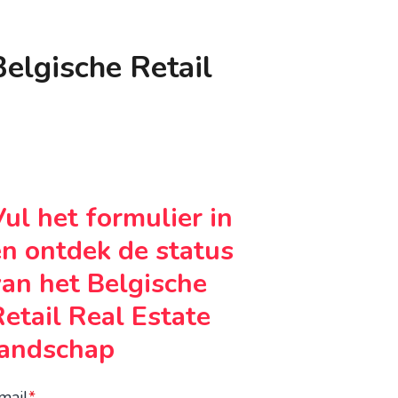
elgische Retail
Vul het formulier in
en ontdek de status
van het Belgische
Retail Real Estate
landschap
mail
*