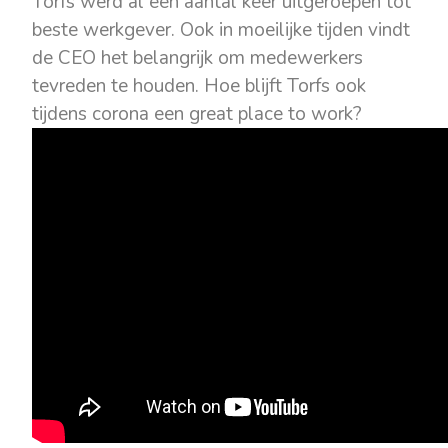
Torfs werd al een aantal keer uitgeroepen tot
beste werkgever. Ook in moeilijke tijden vindt
de CEO het belangrijk om medewerkers
tevreden te houden. Hoe blijft Torfs ook
tijdens corona een
great place to work
?