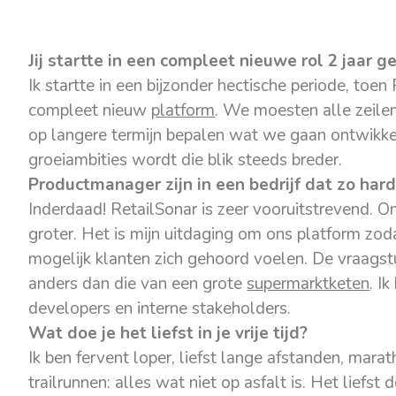
Jij startte in een compleet nieuwe rol 2 jaar g
Ik startte in een bijzonder hectische periode, toe
compleet nieuw
platform
. We moesten alle zeile
op langere termijn bepalen wat we gaan ontwikk
groeiambities wordt die blik steeds breder.
Productmanager zijn in een bedrijf dat zo hard
Inderdaad! RetailSonar is zeer vooruitstrevend. O
groter. Het is mijn uitdaging om ons platform zo
mogelijk klanten zich gehoord voelen. De vraags
anders dan die van een grote
supermarktketen
. I
developers en interne stakeholders.
Wat doe je het liefst in je vrije tijd?
Ik ben fervent loper, liefst lange afstanden, mara
trailrunnen: alles wat niet op asfalt is. Het lief