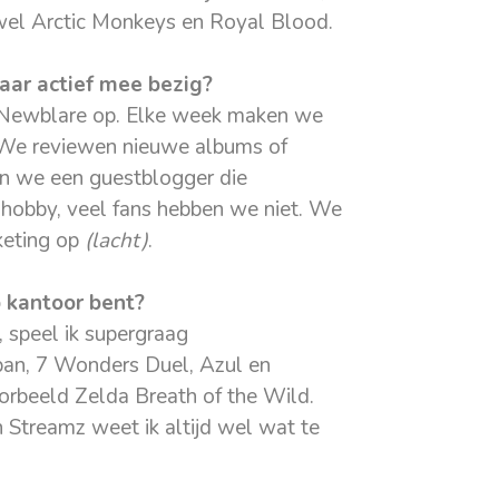
wel Arctic Monkeys en Royal Blood.
aar actief mee bezig?
e Newblare op. Elke week maken we
 We reviewen nieuwe albums of
n we een guestblogger die
n hobby, veel fans hebben we niet. We
rketing op
(lacht)
.
p kantoor bent?
 speel ik supergraag
span, 7 Wonders Duel, Azul en
oorbeeld Zelda Breath of the Wild.
 Streamz weet ik altijd wel wat te