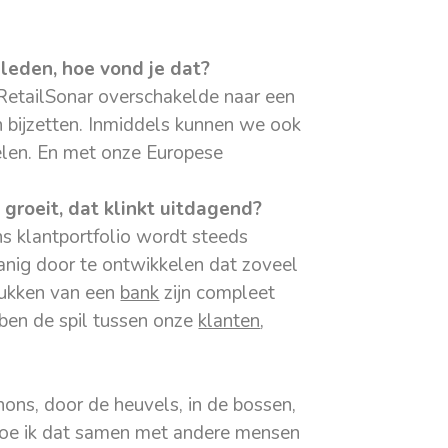
eleden, hoe vond je dat?
n RetailSonar overschakelde naar een
n bijzetten. Inmiddels kunnen we ook
elen. En met onze Europese
 groeit, dat klinkt uitdagend?
ns klantportfolio wordt steeds
danig door te ontwikkelen dat zoveel
tukken van een
bank
zijn compleet
k ben de spil tussen onze
klanten
,
thons, door de heuvels, in de bossen,
st doe ik dat samen met andere mensen