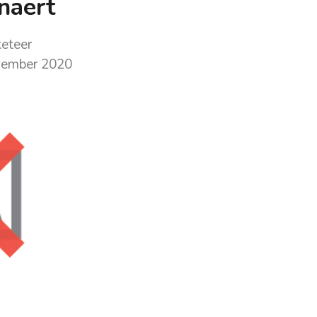
naert
keteer
vember 2020