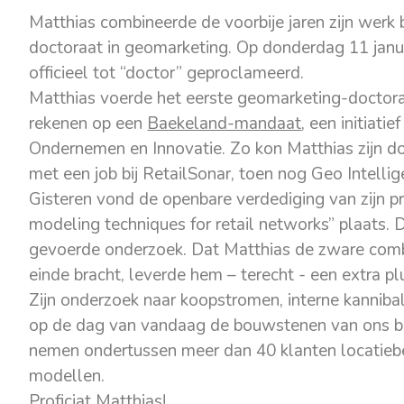
Matthias combineerde de voorbije jaren zijn werk 
doctoraat in geomarketing. Op donderdag 11 janua
officieel tot “doctor” geproclameerd.
Matthias voerde het eerste geomarketing-doctoraa
rekenen op een
Baekeland-mandaat
, een initiat
Ondernemen en Innovatie. Zo kon Matthias zijn 
met een job bij RetailSonar, toen nog Geo Intelli
Gisteren vond de openbare verdediging van zijn p
modeling techniques for retail networks” plaats.
gevoerde onderzoek. Dat Matthias de zware comb
einde bracht, leverde hem – terecht - een extra pl
Zijn onderzoek naar koopstromen, interne kanniba
op de dag van vandaag de bouwstenen van ons bedr
nemen ondertussen meer dan 40 klanten locatiebes
modellen.
Proficiat Matthias!