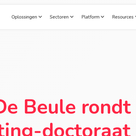
Oplossingen
Sectoren
Platform
Resources
Show submenu for Oplossingen
Show submenu for Sector
Show submenu
De Beule rondt
ing-doctoraat 