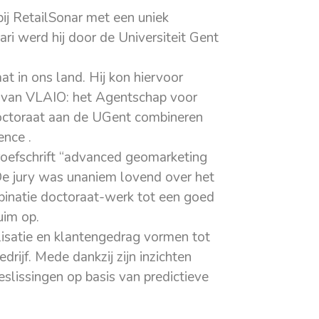
bij RetailSonar met een uniek
ri werd hij door de Universiteit Gent
t in ons land. Hij kon hiervoor
ief van VLAIO: het Agentschap voor
doctoraat aan de UGent combineren
gence
.
roefschrift “advanced geomarketing
 De jury was unaniem lovend over het
inatie doctoraat-werk tot een goed
uim op.
lisatie en klantengedrag vormen tot
ijf. Mede dankzij zijn inzichten
lissingen op basis van predictieve