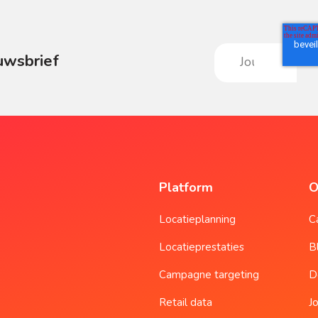
uwsbrief
Platform
O
Locatieplanning
C
Locatieprestaties
B
Campagne targeting
D
Retail data
J