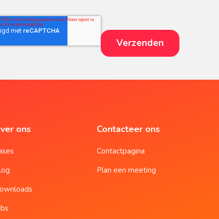
ver ons
Contacteer ons
ases
Contactpagina
log
Plan een meeting
ownloads
obs