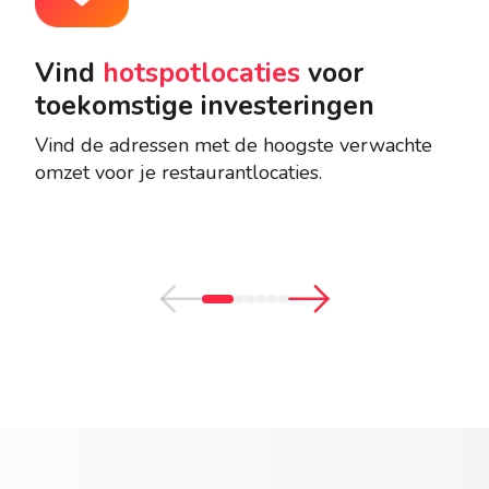
Vind
hotspotlocaties
voor
H
toekomstige investeringen
lo
Vind de adressen met de hoogste verwachte
Beg
omzet voor je restaurantlocaties.
bes
het 