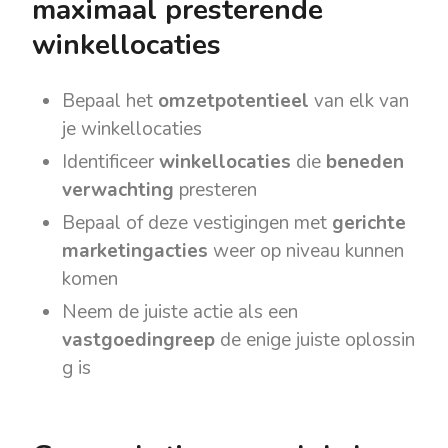
maximaal presterende
winkellocaties
Bepaal het
omzetpotentieel
van elk van
je winkellocaties
Identificeer
winkellocaties
die
beneden
verwachting
presteren
Bepaal of deze vestigingen met
gerichte
marketingacties
weer op niveau kunnen
komen
Neem de juiste actie als een
vastgoedingreep
de
enige
juiste
oplossin
g
is