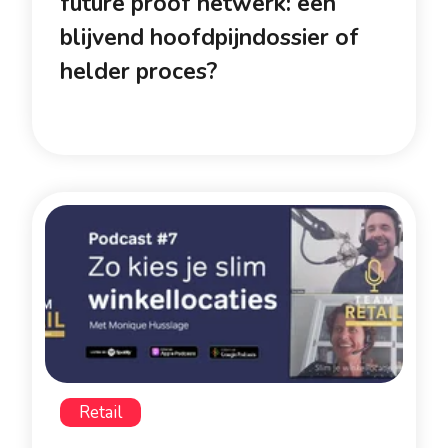
future proof netwerk: een
blijvend hoofdpijndossier of
helder proces?
Retail