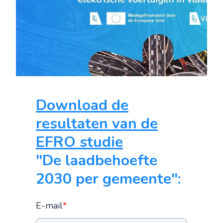
Download de
resultaten van de
EFRO studie
"De laadbehoefte
2030 per gemeente":
E-mail
*