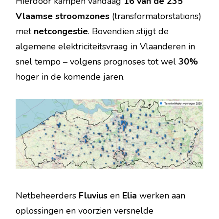
Hierdoor kampen vandaag
16 van de 235
Vlaamse stroomzones
(transformatorstations)
met
netcongestie
. Bovendien stijgt de
algemene elektriciteitsvraag in Vlaanderen in
snel tempo – volgens prognoses tot wel
30%
hoger in de komende jaren.
Netbeheerders
Fluvius
en
Elia
werken aan
oplossingen en voorzien versnelde