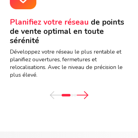
Planifiez votre réseau
de points
Am
de vente optimal en toute
pe
sérénité
ve
Développez votre réseau le plus rentable et
Les
planifiez ouvertures, fermetures et
d’af
relocalisations. Avec le niveau de précision le
que
plus élevé.
quel