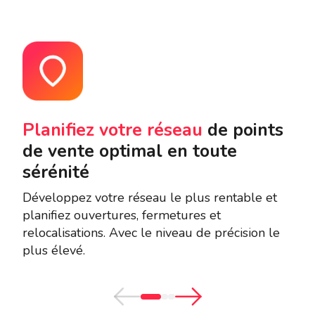
Planifiez votre réseau
de points
Am
de vente optimal en toute
pe
sérénité
ve
Développez votre réseau le plus rentable et
Les
planifiez ouvertures, fermetures et
d’af
relocalisations. Avec le niveau de précision le
que
plus élevé.
quel