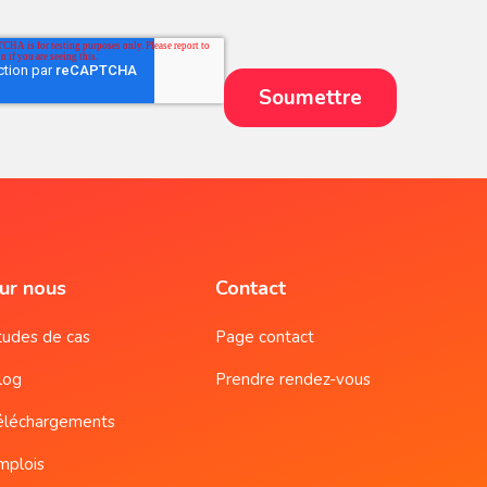
ur nous
Contact
tudes de cas
Page contact
log
Prendre rendez-vous
éléchargements
mplois