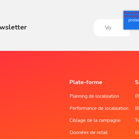
wsletter
Plate-forme
S
Planning de localisation
É
Performance de localisation
B
Ciblage de la campagne
T
Données de retail
E