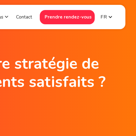
FR
us
Contact
Prendre rendez-vous
e-forme
menu for Ressources
Show submenu for Sur nous
e stratégie de
nts satisfaits ?