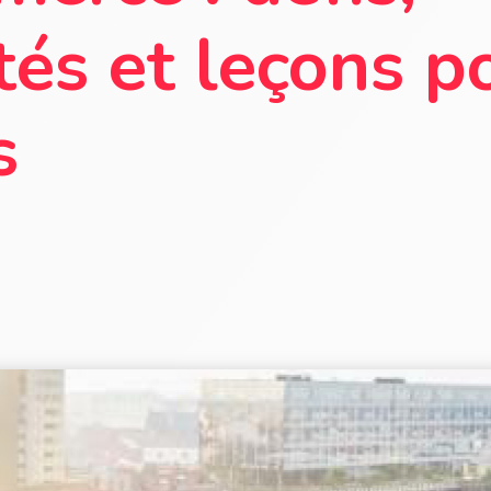
és et leçons p
s