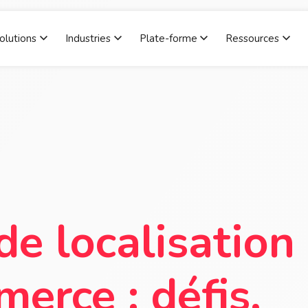
olutions
Industries
Plate-forme
Ressources
Show submenu for Solutions
Show submenu for Industries
Show submenu for
Sho
de localisation
erce : défis,