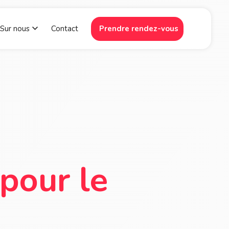
Sur nous
Contact
Prendre rendez-vous
 Plate-forme
w submenu for Ressources
Show submenu for Sur nous
 pour le