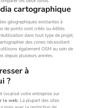
 comparer les deux fonds.
dia cartographique
nées géographiques existantes à
ns de points sont créés ou édités.
éutilisation dans tout type de projet,
 cartographier des zones nécessitant
s utilisons également OSM au sein de
s depuis plusieurs années.
resser à
i ?
 localisé votre entreprise sur
ur le web
. La plupart des sites
ui mais avec
la restriction de