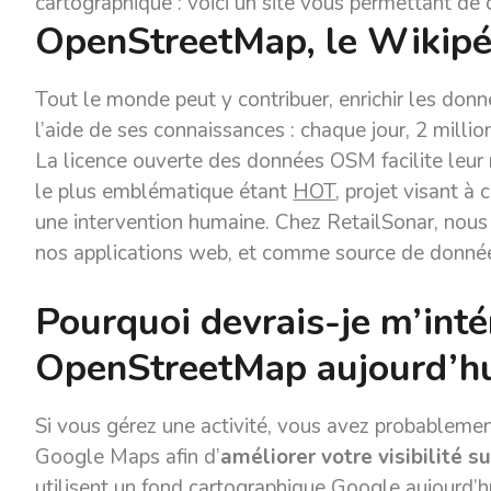
cartographique : voici un site vous permettant de
OpenStreetMap, le Wikipé
Tout le monde peut y contribuer, enrichir les don
l’aide de ses connaissances : chaque jour, 2 millio
La licence ouverte des données OSM facilite leur r
le plus emblématique étant
HOT
, projet visant à
une intervention humaine. Chez RetailSonar, nou
nos applications web, et comme source de donnée
Pourquoi devrais-je m’inté
OpenStreetMap aujourd’hu
Si vous gérez une activité, vous avez probablement
Google Maps afin d’
améliorer votre visibilité s
utilisent un fond cartographique Google aujourd’h