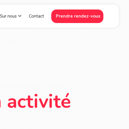
Sur nous
Contact
Prendre rendez-vous
 Plate-forme
w submenu for Ressources
Show submenu for Sur nous
activité