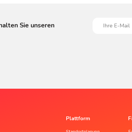
halten Sie unseren
Plattform
F
Standortplanung
F