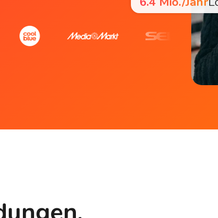
6.4 Mio./Jahr
L
dungen.