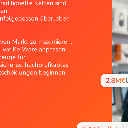
ditionelle Ketten sind
hen
infolgedessen überleben
ven Markt zu maximieren,
d weiße Ware anpassen.
zeuge für
icheres, hochprofitables
ntscheidungen beginnen
2.8M€