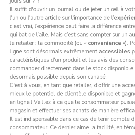
jours sur 7 ?
Il suffit d'ouvrir un journal ou de jeter un œil à vot
l'un ou l'autre article sur l'importance de
l’
expérie
c'est vrai, l’expérience peut faire la différence ent
qui bat de l’aile. Mais c’est sans compter sur un a
le retailer :
la commodité
(ou «
convenience
»). 
ligne sont désormais extrêmement
accessibles
p
caractéristiques d'un produit et les avis des cons
commander directement dans le stock disponible et 
désormais possible depuis son canapé.
C'est à vous, en tant que retailer, d’offrir une acc
mieux le potentiel de clientèle disponible et gagner
en ligne ! Veillez à ce que le consommateur puiss
magasin et effectuer ses achats de manière
effic
Il est indispensable dans ce cas de tenir compte 
consommateur. Ce dernier aime la facilité, en té