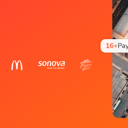
16+
Pay