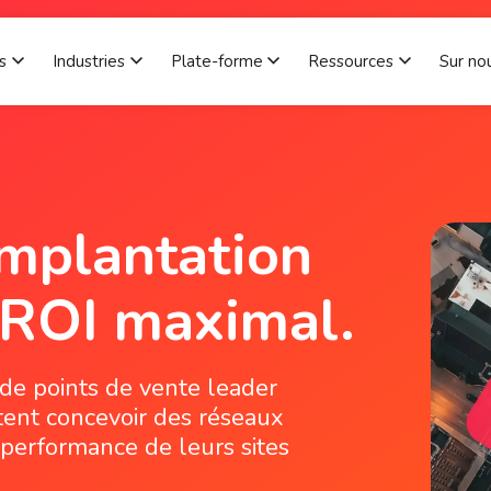
s
Industries
Plate-forme
Ressources
Sur no
Show submenu for Solutions
Show submenu for Industries
Show submenu for Plat
Show sub
implantation
n ROI maximal.
n de points de vente leader
tent concevoir des réseaux
 performance de leurs sites