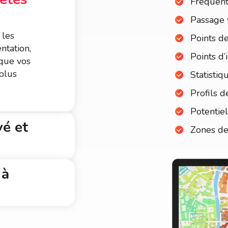
Fréquent
Passage 
 les
Points d
ntation,
Points d’
 que vos
plus
Statisti
Profils d
Potentie
vé et
Zones de
 à