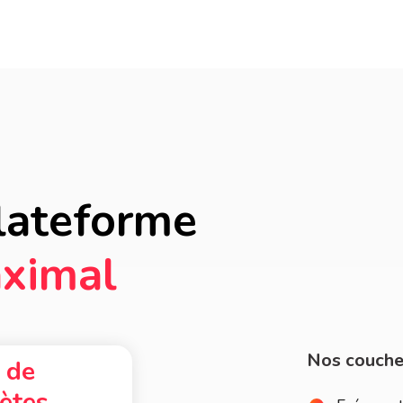
lateforme
ximal
Nos couche
 de
lètes