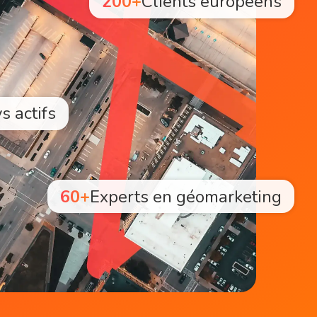
200+
Clients européens
s actifs
60+
Experts en géomarketing