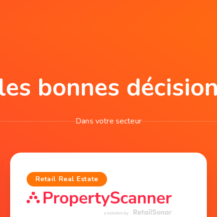
les bonnes décisio
Dans votre secteur
Retail Real Estate