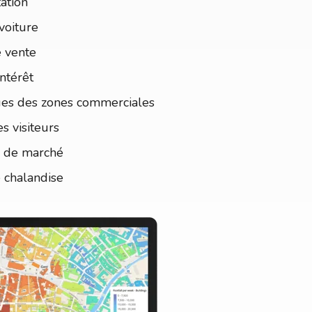
ation
voiture
e vente
intérêt
ques des zones commerciales
es visiteurs
l de marché
 chalandise